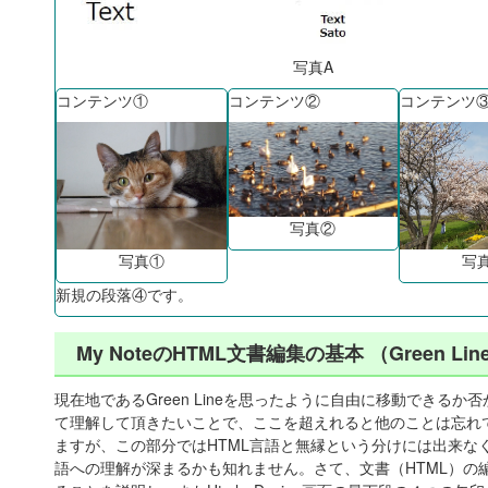
写真A
コンテンツ①
コンテンツ②
コンテンツ
写真②
写真①
写
新規の段落④です。
My NoteのHTML文書編集の基本 （Green Li
現在地であるGreen Lineを思ったように自由に移動できる
て理解して頂きたいことで、ここを超えれると他のことは忘れても
ますが、この部分ではHTML言語と無縁という分けには出来なく、
語への理解が深まるかも知れません。さて、文書（HTML）の編集（