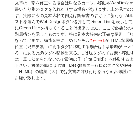
文章の一部を修正する場合は単なるカーソル移動やWebDesign
書いたり別のタグを入れたりする場合があります。上の見本の大枠で
す。実際に今の見本大枠で例えば箇条書のすぐ下に新たなTAB
ストを選んでWebDesignボタンを押してGreen Lineを表
にGreen Lineを持ってくることは出来ません。ここで必要な
階層構造を示したものです。特に見本大枠内の正確な構造（但し
なっています。構造図中にしめした矢印
↑← →↓
がHTML階
位置（兄弟要素）にあるタグに移動する場合は↑は階層が上位
ろ）にある兄弟タグへ移動出来る。↓は現タグの子要素へ移動
は一意に決められないので最初の子（first Child)）へ移動す
下さい。移動の際にはHtml＿Design画面一行目のタグ名やl
（HTML）の編集（３）では文書の飾り付けを行うStyle属
お願い致します。