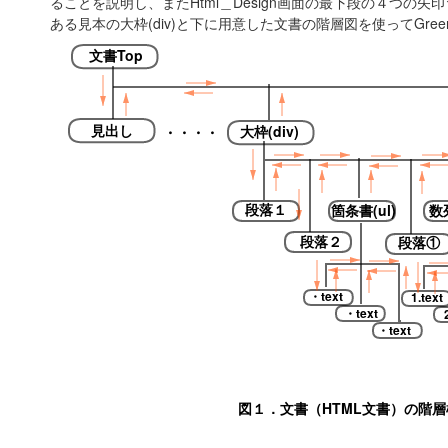
ることを説明し、またHtml＿Design画面の最下段の４つの矢印
ある見本の大枠(div)と下に用意した文書の階層図を使ってGree
文書Top
見出し
大枠(div)
・・・・
段落１
箇条書(ul)
数列
段落２
段落①
・text
1.text
・text
・text
図１．文書（HTML文書）の階層構造