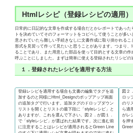
Htmlレシピ（登録レシピの適用）
日常的に日記的な文章を作成する場合だとかレポートであった
トを決めていてそのフォーマットをコピペして使うことが多い
意されていたら難しい手続きなしに文書作成に取り掛かれるこ
形式を見習って作って見たいと思うことがあります。つまり、
ることであり、また用意した部品を使って目的とする文章の作成
呼ぶことにしました。まずは簡単に使える登録されたリシピの
１．登録されたレシピを適用する方法
登録レシピを適用する場合も文書の編集でタグを追
図２
加するのと同様にHtml_Designのポップアップ画面
ロッ
の追加タグで行います。追加タグのドロップダウン
のリ
リストを開くとリストの最下段に「styleレシピ」と
ら適
ありますが、これを選んで下さい。図２．が図１．
がレ
で「styleレシピ」が選ばれた結果です。次に進む前
を押
に注意することはレシピが適用されるとGreen Line
Gre
のすぐ下に適用レシピ文書が現れますので次に進む